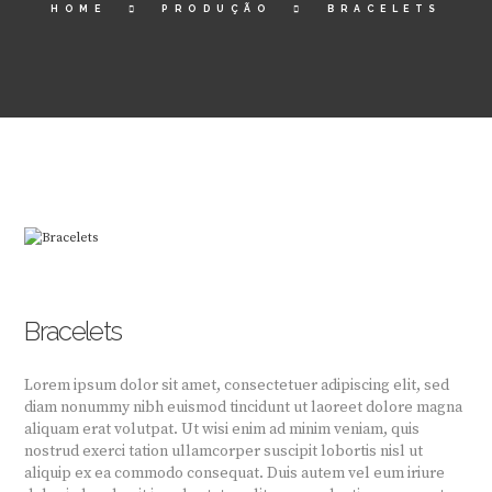
HOME
PRODUÇÃO
BRACELETS
Bracelets
Lorem ipsum dolor sit amet, consectetuer adipiscing elit, sed
diam nonummy nibh euismod tincidunt ut laoreet dolore magna
aliquam erat volutpat. Ut wisi enim ad minim veniam, quis
nostrud exerci tation ullamcorper suscipit lobortis nisl ut
aliquip ex ea commodo consequat. Duis autem vel eum iriure