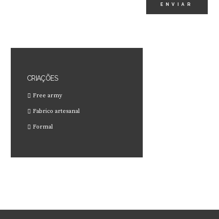
CRIAÇÕES
Free army
Fabrico artesanal
Formal