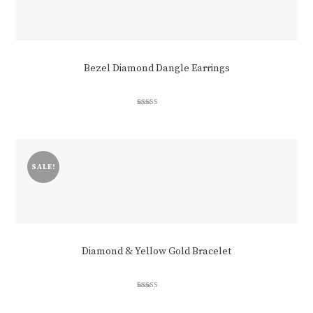
Bezel Diamond Dangle Earrings
Rated
3.00
out of 5
SALE!
Diamond & Yellow Gold Bracelet
Rated
4.50
out of 5