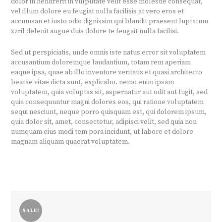
dolor in hendrerit in vulputate velit esse molestie consequat,
vel illum dolore eu feugiat nulla facilisis at vero eros et
accumsan et iusto odio dignissim qui blandit praesent luptatum
zzril delenit augue duis dolore te feugait nulla facilisi.
Sed ut perspiciatis, unde omnis iste natus error sit voluptatem
accusantium doloremque laudantium, totam rem aperiam
eaque ipsa, quae ab illo inventore veritatis et quasi architecto
beatae vitae dicta sunt, explicabo. nemo enim ipsam
voluptatem, quia voluptas sit, aspernatur aut odit aut fugit, sed
quia consequuntur magni dolores eos, qui ratione voluptatem
sequi nesciunt, neque porro quisquam est, qui dolorem ipsum,
quia dolor sit, amet, consectetur, adipisci velit, sed quia non
numquam eius modi tem pora incidunt, ut labore et dolore
magnam aliquam quaerat voluptatem.
SALE!