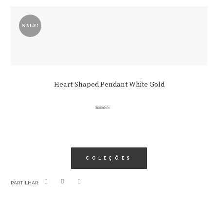
SALE!
Heart-Shaped Pendant White Gold
Rated
3.00
out of 5
COLEÇÕES
PARTILHAR: