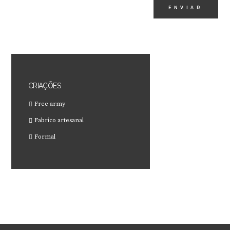
CRIAÇÕES
Free army
Fabrico artesanal
Formal