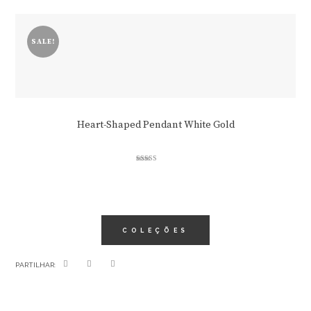
out of 5
SALE!
Heart-Shaped Pendant White Gold
Rated
3.00
out of 5
COLEÇÕES
PARTILHAR: