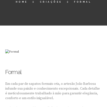
HOME
CRIAÇÕES
FORMAL
Formal
Em cada par de sapatos formais cria, o artesão João Barbosa
infunde sua paixão e conhecimento excepcionais. Cada detalhe
é meticulosamente trabalhado à mão para garantir elegância,
conforto e um estilo inigualável.