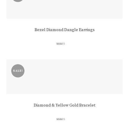
Bezel Diamond Dangle Earrings
Rated
3.00
out of 5
SALE!
Diamond & Yellow Gold Bracelet
Rated
4.50