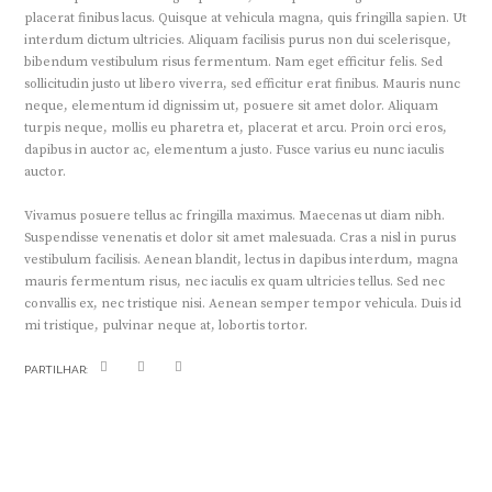
placerat finibus lacus. Quisque at vehicula magna, quis fringilla sapien. Ut
interdum dictum ultricies. Aliquam facilisis purus non dui scelerisque,
bibendum vestibulum risus fermentum. Nam eget efficitur felis. Sed
sollicitudin justo ut libero viverra, sed efficitur erat finibus. Mauris nunc
neque, elementum id dignissim ut, posuere sit amet dolor. Aliquam
turpis neque, mollis eu pharetra et, placerat et arcu. Proin orci eros,
dapibus in auctor ac, elementum a justo. Fusce varius eu nunc iaculis
auctor.
Vivamus posuere tellus ac fringilla maximus. Maecenas ut diam nibh.
Suspendisse venenatis et dolor sit amet malesuada. Cras a nisl in purus
vestibulum facilisis. Aenean blandit, lectus in dapibus interdum, magna
mauris fermentum risus, nec iaculis ex quam ultricies tellus. Sed nec
convallis ex, nec tristique nisi. Aenean semper tempor vehicula. Duis id
mi tristique, pulvinar neque at, lobortis tortor.
PARTILHAR: