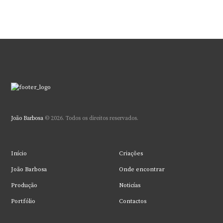
João Barbosa
© 2026. Todos os direitos reservados.
Início
Criações
João Barbosa
Onde encontrar
Produção
Noticías
Portfólio
Contactos