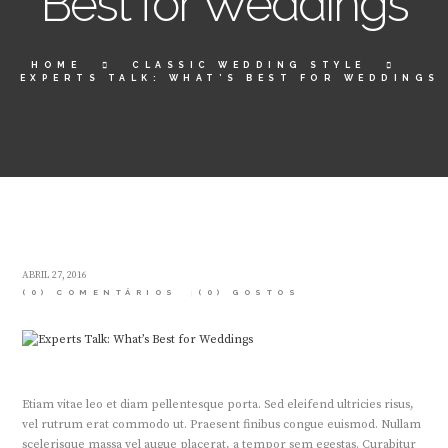
Best for Weddings
HOME
CLASSIC WEDDING STYLE
EXPERTS TALK: WHAT’S BEST FOR WEDDINGS
ABRIL 27, 2016
(0) COMENTÁRIOS
(0)
GOSTOS
Etiam vitae leo et diam pellentesque porta. Sed eleifend ultricies risus,
vel rutrum erat commodo ut. Praesent finibus congue euismod. Nullam
scelerisque massa vel augue placerat, a tempor sem egestas. Curabitur