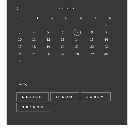
AGOSTO
S
T
Q
Q
S
S
D
1
2
3
4
5
6
7
8
9
10
11
12
13
14
15
16
17
18
19
20
21
22
23
24
25
26
27
28
29
30
31
TAGS
DESIGN
IPSUM
LOREM
TRENDS